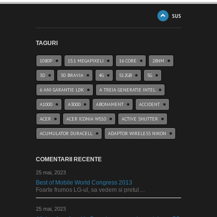
SUS
TAGURI
1080P
15.1 MEGAPIXELI
16 CORE
28NM
3D
3D BRAVIA
4G
512GB
5G
6 ANI GARANTIE LDK
A TREIA GENERATIE INTEL
A1000
A3000
ABONAMENT
ACCIDENT
ACER
ACER ICONIA W510
ACTIVE SHUTTER
ACUMULATOR DURACELL
ADAPTOR WIRELESS NIKON
COMENTARII RECENTE
25 mai, 2023
Best of Mobile World Congress 2013
Foarte frumos LG-ul, sa vedem si pretul....
25 mai, 2023