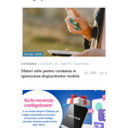
25 mai, 2023
CATEGORIE:
ACCESORII
,
PC
,
TABLETE
,
TELEFOANE
Sfaturi utile pentru curatarea si
1350
0
igienizarea dispozitivelor mobile