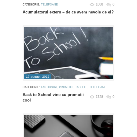
1888
0
CATEGORIE:
TELEFOANE
Acumulatorul extern – de ce avem nevoie de el?
17 august, 2017
CATEGORIE:
LAPTOPURI
,
PROMOTII
,
TABLETE
,
TELEFOANE
Back to School vine cu promotii
1728
0
cool