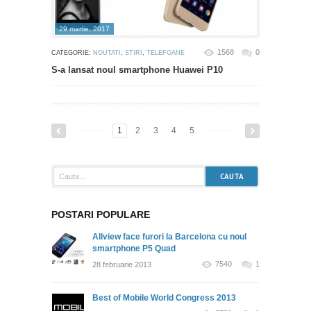
29 martie, 2017
1568
0
CATEGORIE:
NOUTATI
,
STIRI
,
TELEFOANE
S-a lansat noul smartphone Huawei P10
1
2
3
4
5
POSTARI POPULARE
Allview face furori la Barcelona cu noul
smartphone P5 Quad
7540
1
28 februarie 2013
Best of Mobile World Congress 2013