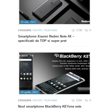
25 iulie, 2017
1738
0
CATEGORIE:
NOUTATI
,
TELEFOANE
Smartphone Xiaomi Redmi Note 4X –
specificatii de TOP si super pret
20 aprilie, 2017
2154
0
CATEGORIE:
NOUTATI
,
TELEFOANE
Noul smartphone BlackBerry KEYone este