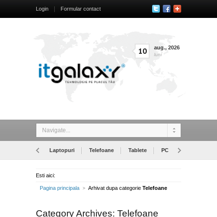
Login
Formular contact
aug.
,
2026
10
luni
Navigate...
Laptopuri
Telefoane
Tablete
PC
Monitoare
Esti aici:
Pagina principala
Arhivat dupa categorie
Telefoane
Category Archives:
Telefoane