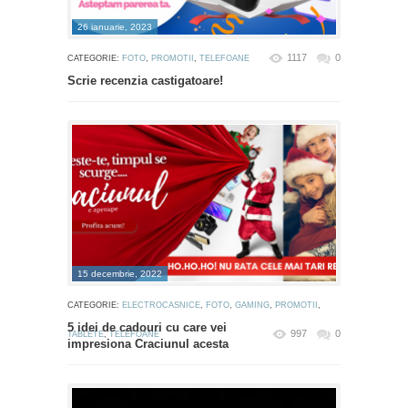
26 ianuarie, 2023
1117
0
CATEGORIE:
FOTO
,
PROMOTII
,
TELEFOANE
Scrie recenzia castigatoare!
15 decembrie, 2022
CATEGORIE:
ELECTROCASNICE
,
FOTO
,
GAMING
,
PROMOTII
,
5 idei de cadouri cu care vei
997
0
TABLETE
,
TELEFOANE
impresiona Craciunul acesta