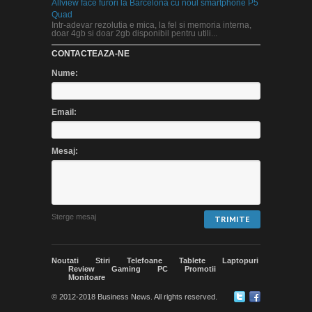
Allview face furori la Barcelona cu noul smartphone P5
Quad
Intr-adevar rezolutia e mica, la fel si memoria interna,
doar 4gb si doar 2gb disponibil pentru utili...
CONTACTEAZA-NE
Nume:
Email:
Mesaj:
Noutati
Stiri
Telefoane
Tablete
Laptopuri
Review
Gaming
PC
Promotii
Monitoare
© 2012-2018 Business News. All rights reserved.