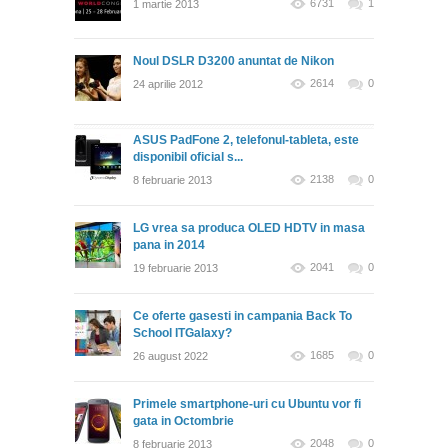
6731
1
1 martie 2013
Noul DSLR D3200 anuntat de Nikon
2614
0
24 aprilie 2012
ASUS PadFone 2, telefonul-tableta, este
disponibil oficial s...
2138
0
8 februarie 2013
LG vrea sa produca OLED HDTV in masa
pana in 2014
2041
0
19 februarie 2013
Ce oferte gasesti in campania Back To
School ITGalaxy?
1685
0
26 august 2022
Primele smartphone-uri cu Ubuntu vor fi
gata in Octombrie
2048
0
8 februarie 2013