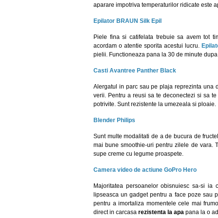
aparare impotriva temperaturilor ridicate este a
Epilator BRAUN Silk Epil
Piele fina si catifelata trebuie sa avem tot 
acordam o atentie sporita acestui lucru.
Epila
pielii. Functioneaza pana la 30 de minute dupa 
Casti Avantree Panther Black
Alergatul in parc sau pe plaja reprezinta una d
verii. Pentru a reusi sa te deconectezi si sa te
potrivite. Sunt rezistente la umezeala si ploaie.
Blender Philips
Sunt multe modalitati de a de bucura de fructe
mai bune smoothie-uri pentru zilele de vara. To
supe creme cu legume proaspete.
Camera video de actiune GoPro Hero
Majoritatea persoanelor obisnuiesc sa-si ia c
lipseasca un gadget pentru a face poze sau p
pentru a imortaliza momentele cele mai fru
direct in carcasa
rezistenta la apa
pana la o a