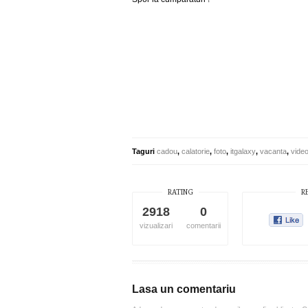
Taguri
cadou
,
calatorie
,
foto
,
itgalaxy
,
vacanta
,
vide
RATING
R
2918
0
vizualizari
comentarii
Lasa un comentariu