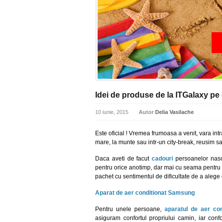
Idei de produse de la ITGalaxy pe 
10 iunie, 2015
Autor
Delia Vasilache
Este oficial ! Vremea frumoasa a venit, vara int
mare, la munte sau intr-un city-break, reusim 
Daca aveti de facut
cadouri
persoanelor nasc
pentru orice anotimp, dar mai cu seama pentru v
pachet cu sentimentul de dificultate de a alege c
Aparat de aer conditionat Samsung
Pentru unele persoane,
aparatul de aer con
asiguram confortul propriului camin, iar conf