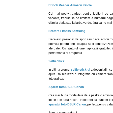
EBook Reader Amazon Kindle
Cel mai potrivit gadget pentru iubitorii de ca
vacanta, trebuie sa ne limitam la numarul bagaj
citim la plaja sau la iarba verde, fara sa ne mai
Bratara Fitness Samsung
Daca esti pasionat de sport sau daca acorzi mai
potrivita pentru tine. Te ajuta sa-ti contorizezi
alergate. Cu ajutorul unei aplicatii gratuite, 
performanta si progresul.
Selfie Stick
In ultima vreme,
selfie stick-ul
a devenit din ce 
ajuta sa realizezi o fotografie cu camera fro
fotografieze.
Aparat foto DSLR Canon
Cea mai buna modalitate de a pastra o amintir
tot ce e in jurul nostru, indiferent ca suntem fo
aparatul foto DSLR Canon
,
perfect pentru calat
Spor la cumparaturi !