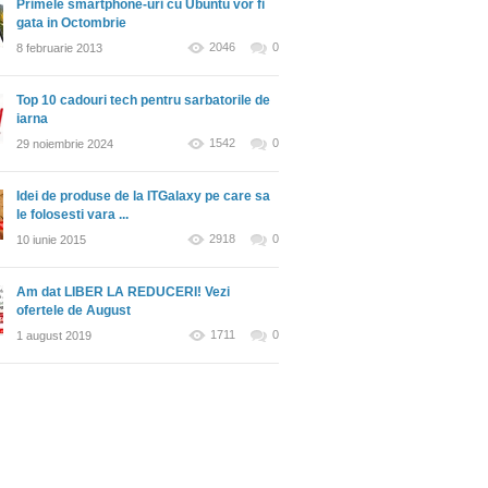
Primele smartphone-uri cu Ubuntu vor fi
gata in Octombrie
2046
0
8 februarie 2013
Top 10 cadouri tech pentru sarbatorile de
iarna
1542
0
29 noiembrie 2024
Idei de produse de la ITGalaxy pe care sa
le folosesti vara ...
2918
0
10 iunie 2015
Am dat LIBER LA REDUCERI! Vezi
ofertele de August
1711
0
1 august 2019