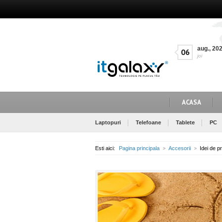
aug.
,
20
06
joi
ACASA
Laptopuri
Telefoane
Tablete
PC
Esti aici:
Pagina principala
Accesorii
Idei de p