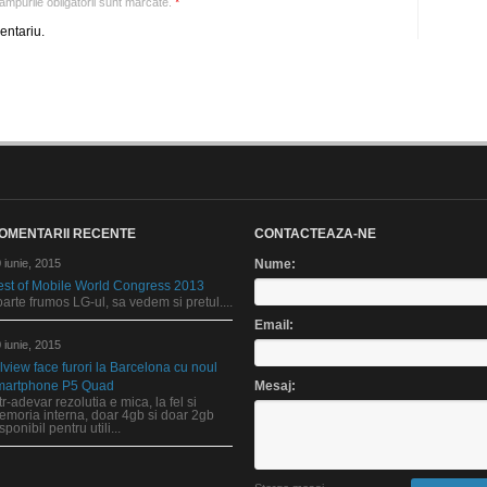
mpurile obligatorii sunt marcate.
*
entariu.
OMENTARII RECENTE
CONTACTEAZA-NE
 iunie, 2015
Nume:
est of Mobile World Congress 2013
arte frumos LG-ul, sa vedem si pretul....
Email:
 iunie, 2015
lview face furori la Barcelona cu noul
martphone P5 Quad
Mesaj:
tr-adevar rezolutia e mica, la fel si
emoria interna, doar 4gb si doar 2gb
sponibil pentru utili...