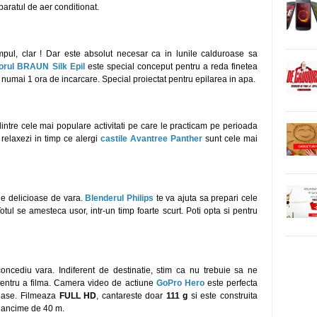
paratul de aer conditionat.
timpul, clar ! Dar este absolut necesar ca in lunile calduroase sa
torul BRAUN Silk Epil
este special conceput pentru a reda finetea
numai 1 ora de incarcare. Special proiectat pentru epilarea in apa.
intre cele mai populare activitati pe care le practicam pe perioada
 relaxezi in timp ce alergi
castile
Avantree Panther
sunt cele mai
le delicioase de vara.
Blenderul Philips
te va ajuta sa prepari cele
tul se amesteca usor, intr-un timp foarte scurt. Poti opta si pentru
oncediu vara. Indiferent de destinatie, stim ca nu trebuie sa ne
entru a filma. Camera video de actiune
GoPro Hero
este perfecta
moase. Filmeaza
FULL HD
, cantareste doar
111 g
si este construita
dancime de 40 m.