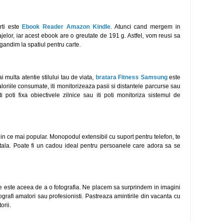
rti este
Ebook Reader Amazon Kindle
. Atunci cand mergem in
elor, iar acest ebook are o greutate de 191 g. Astfel, vom reusi sa
 gandim la spatiul pentru carte.
 multa atentie stilului tau de viata,
bratara Fitness Samsung
este
 caloriile consumate, iti monitorizeaza pasii si distantele parcurse sau
iti poti fixa obiectivele zilnice sau iti poti monitoriza sistemul de
in ce mai popular. Monopodul extensibil cu suport pentru telefon, te
ntala. Poate fi un cadou ideal pentru persoanele care adora sa se
e este aceea de a o fotografia. Ne placem sa surprindem in imagini
tografi amatori sau profesionisti. Pastreaza amintirile din vacanta cu
orii.