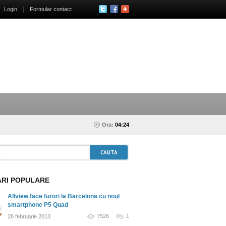
Login
Formular contact
Ora:
04:24
ARI POPULARE
Allview face furori la Barcelona cu noul
smartphone P5 Quad
7526
1
28 februarie 2013