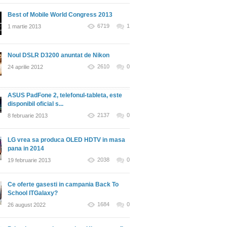
Best of Mobile World Congress 2013
6719
1
1 martie 2013
Noul DSLR D3200 anuntat de Nikon
2610
0
24 aprilie 2012
ASUS PadFone 2, telefonul-tableta, este
disponibil oficial s...
2137
0
8 februarie 2013
LG vrea sa produca OLED HDTV in masa
pana in 2014
2038
0
19 februarie 2013
Ce oferte gasesti in campania Back To
School ITGalaxy?
1684
0
26 august 2022