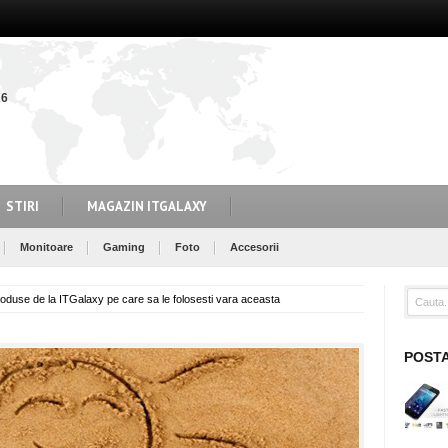
26
STIRI
MAGAZIN ITGALAXY
Monitoare
Gaming
Foto
Accesorii
roduse de la ITGalaxy pe care sa le folosesti vara aceasta
POST