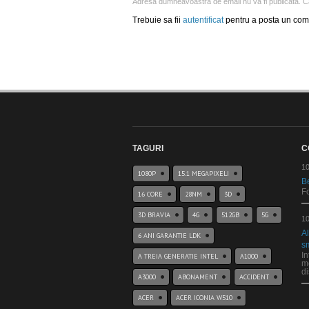
Adresa dumneavoastra de email nu va fi publicata. Ca
Trebuie sa fii
autentificat
pentru a posta un com
TAGURI
C
10
1080P
15.1 MEGAPIXELI
B
Fo
16 CORE
28NM
3D
3D BRAVIA
4G
512GB
5G
10
Al
6 ANI GARANTIE LDK
s
In
A TREIA GENERATIE INTEL
A1000
m
di
A3000
ABONAMENT
ACCIDENT
ACER
ACER ICONIA W510