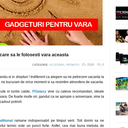
care sa le folosesti vara aceasta
2918
0
CATEGORIE:
ACCESORII
,
PROMOTII
randu-si in drepturi ! Indiferent ca alegem sa ne petrecem vacanta la
sa ne bucuram de orice moment si sa resimtim atmosfera de vacanta.
ute in lunile calde,
ITGalaxy
vine cu cateva recomandari, ideale
ara. De foarte multe ori, gandul ca se apropie o aniversare, vine la
adoul potrivit.
ditionat
ramane indispensabil pe timpul verii. Toti dorim sa ne
ortul termic este un punct forte. Astfel, cea mai buna metoda de