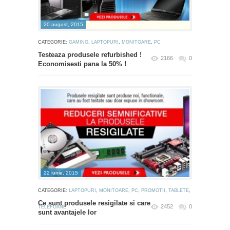
20 august, 2015
CATEGORIE:
GAMING
,
LAPTOPURI
,
MONITOARE
,
PC
Testeaza produsele refurbished !
2166
0
Economisesti pana la 50% !
22 iunie, 2015
CATEGORIE:
LAPTOPURI
,
MONITOARE
,
PC
,
PROMOTII
,
TABLETE
,
Ce sunt produsele resigilate si care
2452
0
TELEFOANE
sunt avantajele lor