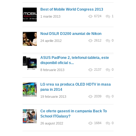
Best of Mobile World Congress 2013
6724
1
1 martie 2013
Noul DSLR D3200 anuntat de Nikon
2612
0
24 aprilie 2012
ASUS PadFone 2, telefonul-tableta, este
disponibil oficial s...
2137
0
8 februarie 2013
LG vrea sa produca OLED HDTV in masa
pana in 2014
2039
0
19 februarie 2013
Ce oferte gasesti in campania Back To
School ITGalaxy?
1684
0
26 august 2022