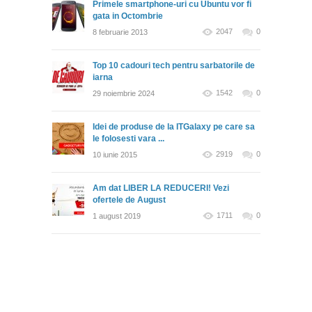
Primele smartphone-uri cu Ubuntu vor fi
gata in Octombrie
2047
0
8 februarie 2013
Top 10 cadouri tech pentru sarbatorile de
iarna
1542
0
29 noiembrie 2024
Idei de produse de la ITGalaxy pe care sa
le folosesti vara ...
2919
0
10 iunie 2015
Am dat LIBER LA REDUCERI! Vezi
ofertele de August
1711
0
1 august 2019