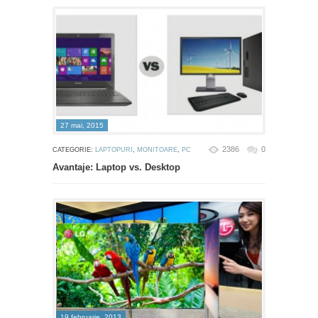
27 mai, 2015
2386
0
CATEGORIE:
LAPTOPURI
,
MONITOARE
,
PC
Avantaje: Laptop vs. Desktop
19 februarie, 2013