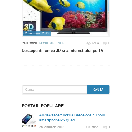
23 ianuarie, 2012
6934
0
CATEGORIE:
MONITOARE
,
STIRI
Descoperiti lumea 3D si a Internet-ului pe TV
POSTARI POPULARE
Allview face furori la Barcelona cu noul
smartphone P5 Quad
7533
1
28 februarie 2013