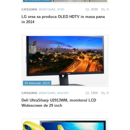
2039
0
CATEGORIE:
MONITOARE
,
STIRI
LG vrea sa produca OLED HDTV in masa pana
in 2014
05 februarie, 2013
1909
0
CATEGORIE:
MONITOARE
,
NOUTATI
Dell UltraSharp U2913WM, monitorul LCD
Widescreen de 29 inch