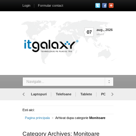
Login
Formular contact
aug.
,
2026
07
vineri
Navigate...
Laptopuri
Telefoane
Tablete
PC
Monitoare
Esti aici:
Pagina principala
Arhivat dupa categorie
Monitoare
Category Archives:
Monitoare