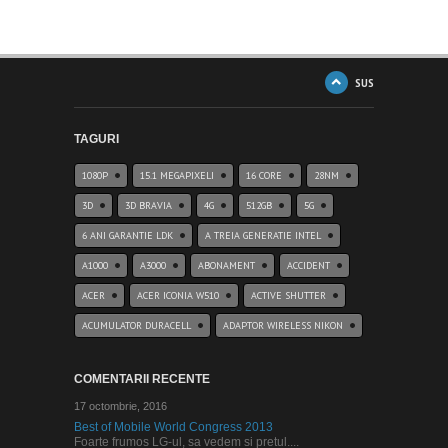
SUS
TAGURI
1080P
15.1 MEGAPIXELI
16 CORE
28NM
3D
3D BRAVIA
4G
512GB
5G
6 ANI GARANTIE LDK
A TREIA GENERATIE INTEL
A1000
A3000
ABONAMENT
ACCIDENT
ACER
ACER ICONIA W510
ACTIVE SHUTTER
ACUMULATOR DURACELL
ADAPTOR WIRELESS NIKON
COMENTARII RECENTE
17 octombrie, 2016
Best of Mobile World Congress 2013
Foarte frumos LG-ul, sa vedem si pretul....