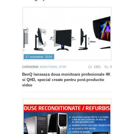
17 octombrie, 2016
1961
0
CATEGORIE:
MONITOARE
,
STIRI
BenQ lanseaza doua monitoare profesionale 4K
si QHD, special create pentru post-productie
video