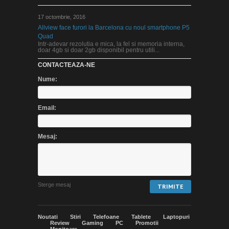
17 octombrie, 2016
Allview face furori la Barcelona cu noul smartphone P5
Quad
Intr-adevar rezolutia e mica, la fel si memoria interna,
doar 4gb si doar 2gb disponibil pentru utili...
CONTACTEAZA-NE
Nume:
Email:
Mesaj:
Noutati
Stiri
Telefoane
Tablete
Laptopuri
Review
Gaming
PC
Promotii