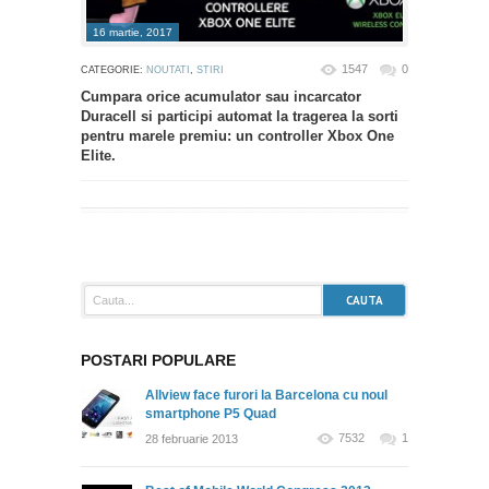
16 martie, 2017
1547
0
CATEGORIE:
NOUTATI
,
STIRI
Cumpara orice acumulator sau incarcator
Duracell si participi automat la tragerea la sorti
pentru marele premiu: un controller Xbox One
Elite.
POSTARI POPULARE
Allview face furori la Barcelona cu noul
smartphone P5 Quad
7532
1
28 februarie 2013