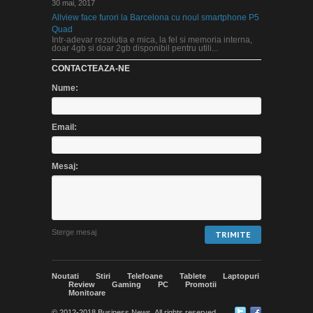
30 mai, 2017
Allview face furori la Barcelona cu noul smartphone P5
Quad
Intr-adevar rezolutia e mica, la fel si memoria interna,
doar 4gb si doar 2gb disponibil pentru utili...
CONTACTEAZA-NE
Nume:
Email:
Mesaj:
Noutati
Stiri
Telefoane
Tablete
Laptopuri
Review
Gaming
PC
Promotii
Monitoare
© 2012-2018 Business News. All rights reserved.