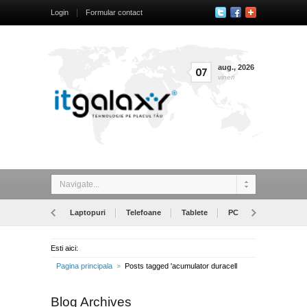
Login
Formular contact
aug.
,
2026
07
vineri
Navigate...
Laptopuri
Telefoane
Tablete
PC
Monitoare
Esti aici:
Pagina principala
Posts tagged 'acumulator duracell
Blog Archives