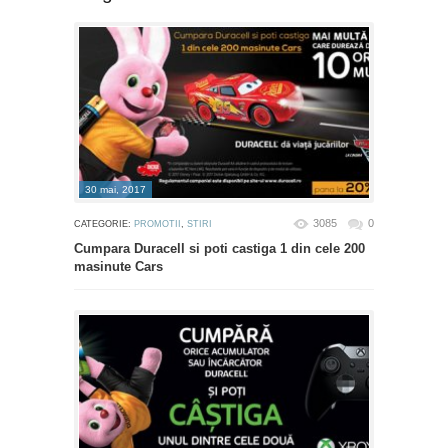
30 mai, 2017
3085
0
CATEGORIE:
PROMOTII
,
STIRI
Cumpara Duracell si poti castiga 1 din cele 200
masinute Cars