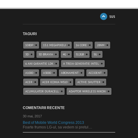
SUS
TAGURI
1080P
15.1 MEGAPIXELI
16 CORE
28NM
3D
3D BRAVIA
4G
512GB
5G
6 ANI GARANTIE LDK
A TREIA GENERATIE INTEL
A1000
A3000
ABONAMENT
ACCIDENT
ACER
ACER ICONIA W510
ACTIVE SHUTTER
ACUMULATOR DURACELL
ADAPTOR WIRELESS NIKON
COMENTARII RECENTE
30 mai, 2017
Best of Mobile World Congress 2013
Foarte frumos LG-ul, sa vedem si pretul....