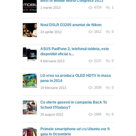
Best of Mobile World Congress 2013
6724
1
1 martie 2013
Noul DSLR D3200 anuntat de Nikon
2612
0
24 aprilie 2012
ASUS PadFone 2, telefonul-tableta, este
disponibil oficial s...
2137
0
8 februarie 2013
LG vrea sa produca OLED HDTV in masa
pana in 2014
2039
0
19 februarie 2013
Ce oferte gasesti in campania Back To
School ITGalaxy?
1684
0
26 august 2022
Primele smartphone-uri cu Ubuntu vor fi
gata in Octombrie