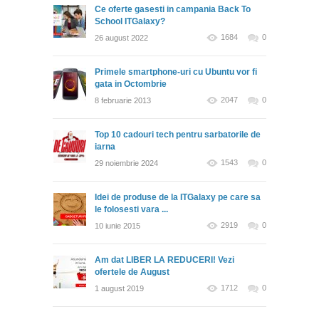
Ce oferte gasesti in campania Back To
School ITGalaxy?
1684
0
26 august 2022
Primele smartphone-uri cu Ubuntu vor fi
gata in Octombrie
2047
0
8 februarie 2013
Top 10 cadouri tech pentru sarbatorile de
iarna
1543
0
29 noiembrie 2024
Idei de produse de la ITGalaxy pe care sa
le folosesti vara ...
2919
0
10 iunie 2015
Am dat LIBER LA REDUCERI! Vezi
ofertele de August
1712
0
1 august 2019