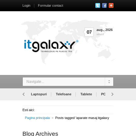
Login
Formular contact
aug.
,
2026
07
vineri
Navigate...
Laptopuri
Telefoane
Tablete
PC
Monitoare
Esti aici:
Pagina principala
Posts tagged 'aparate masaj itgalaxy
Blog Archives