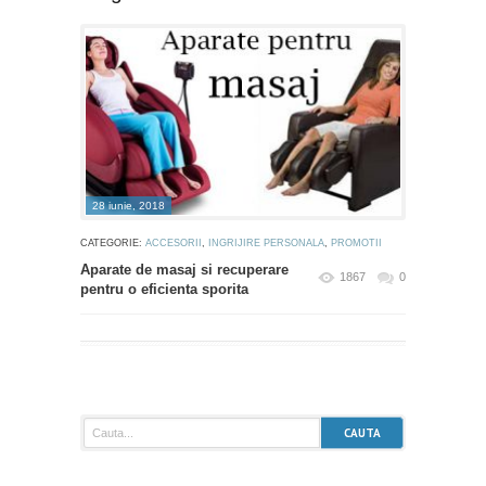
28 iunie, 2018
CATEGORIE:
ACCESORII
,
INGRIJIRE PERSONALA
,
PROMOTII
Aparate de masaj si recuperare
1867
0
pentru o eficienta sporita