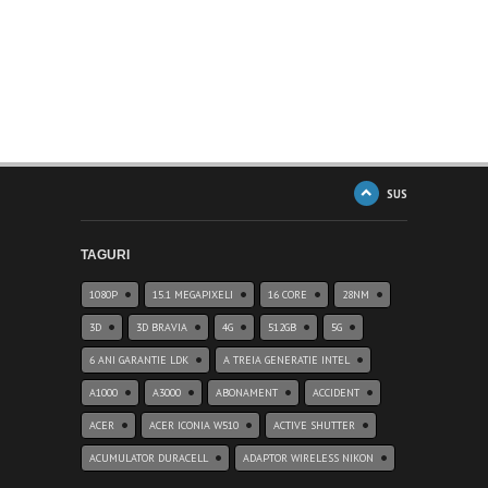
SUS
TAGURI
1080P
15.1 MEGAPIXELI
16 CORE
28NM
3D
3D BRAVIA
4G
512GB
5G
6 ANI GARANTIE LDK
A TREIA GENERATIE INTEL
A1000
A3000
ABONAMENT
ACCIDENT
ACER
ACER ICONIA W510
ACTIVE SHUTTER
ACUMULATOR DURACELL
ADAPTOR WIRELESS NIKON