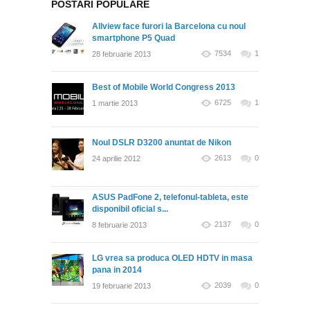
POSTARI POPULARE
Allview face furori la Barcelona cu noul
smartphone P5 Quad
7534
1
28 februarie 2013
Best of Mobile World Congress 2013
6725
1
1 martie 2013
Noul DSLR D3200 anuntat de Nikon
2613
0
24 aprilie 2012
ASUS PadFone 2, telefonul-tableta, este
disponibil oficial s...
2137
0
8 februarie 2013
LG vrea sa produca OLED HDTV in masa
pana in 2014
2039
0
19 februarie 2013