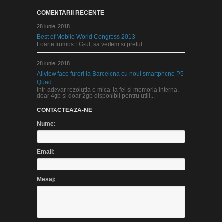
COMENTARII RECENTE
28 iunie, 2018
Best of Mobile World Congress 2013
Foarte frumos LG-ul, sa vedem si pretul....
28 iunie, 2018
Allview face furori la Barcelona cu noul smartphone P5
Quad
Intr-adevar rezolutia e mica, la fel si memoria interna,
doar 4gb si doar 2gb disponibil pentru utili...
CONTACTEAZA-NE
Nume:
Email:
Mesaj: